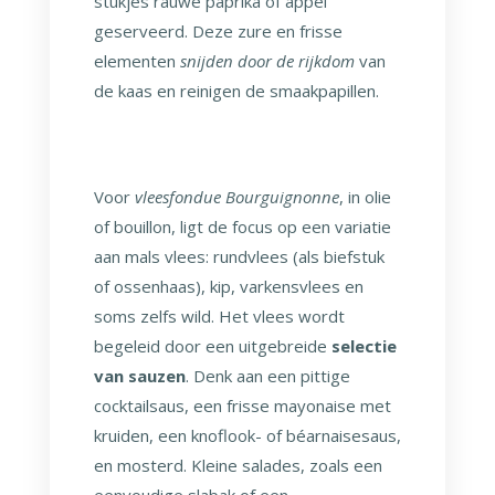
stukjes rauwe paprika of appel
geserveerd. Deze zure en frisse
elementen
snijden door de rijkdom
van
de kaas en reinigen de smaakpapillen.
Voor
vleesfondue Bourguignonne
, in olie
of bouillon, ligt de focus op een variatie
aan mals vlees: rundvlees (als biefstuk
of ossenhaas), kip, varkensvlees en
soms zelfs wild. Het vlees wordt
begeleid door een uitgebreide
selectie
van sauzen
. Denk aan een pittige
cocktailsaus, een frisse mayonaise met
kruiden, een knoflook- of béarnaisesaus,
en mosterd. Kleine salades, zoals een