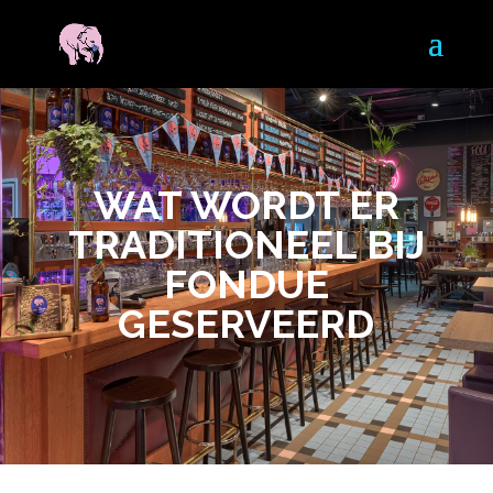
WAT WORDT ER
TRADITIONEEL BIJ
FONDUE
GESERVEERD